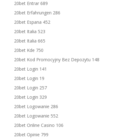
20bet Entrar 689
20bet Erfahrungen 286
20bet Espana 452
20bet Italia 523
20bet Italia 665
20bet Kde 750
20bet Kod Promocyjny Bez Depozytu 148
20bet Login 141
20bet Login 19
20bet Login 257
20bet Login 329
20bet Logowanie 286
20bet Logowanie 552
20bet Online Casino 106
20bet Opinie 799