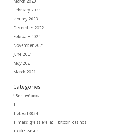
March 2023
February 2023
January 2023
December 2022
February 2022
November 2021
June 2021
May 2021
March 2021
Categories
! Без рубрики
1
1-xbeti18034
1. mass-greisslerei.at – bitcoin-casinos
10 Jili Slot 438