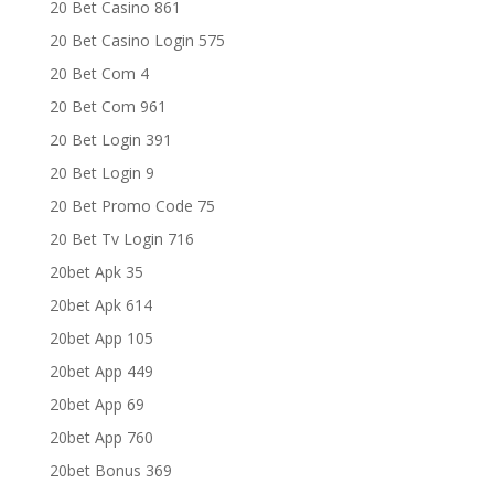
20 Bet Casino 861
20 Bet Casino Login 575
20 Bet Com 4
20 Bet Com 961
20 Bet Login 391
20 Bet Login 9
20 Bet Promo Code 75
20 Bet Tv Login 716
20bet Apk 35
20bet Apk 614
20bet App 105
20bet App 449
20bet App 69
20bet App 760
20bet Bonus 369