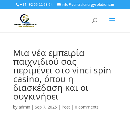
+91- 92 05 22 69 64
info@centralenergysolutions.in
Μια νέα εμπειρία
παιχνιδιού σας
περιμένει στο vinci spin
casino, όπου η
διασκέδαση και οι
συγκινήσει
by
admin
|
Sep 7, 2025
|
Post
|
0 comments