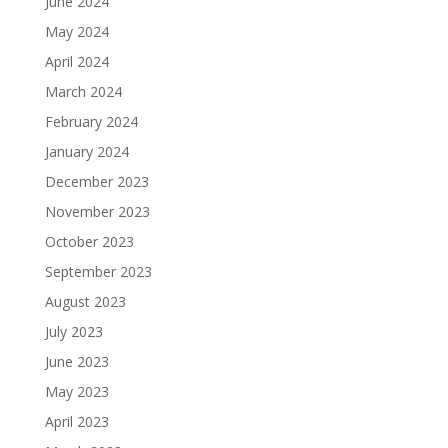
June 2024
May 2024
April 2024
March 2024
February 2024
January 2024
December 2023
November 2023
October 2023
September 2023
August 2023
July 2023
June 2023
May 2023
April 2023