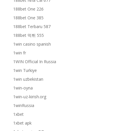
188bet Nha Cai 677
188bet One 226
188bet One 385
188bet Terbaru 587
188bet 먹튀 555
1win casino spanish
1win fr
1WIN Official In Russia
1win Turkiye
1win uzbekistan
1win-oyna
1win-uz-kirish.org
1winRussia
1xbet
1xbet apk