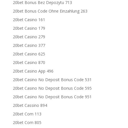
20bet Bonus Bez Depozytu 713
20bet Bonus Code Ohne Einzahlung 263
20bet Casino 161
20bet Casino 179
20bet Casino 279
20bet Casino 377
20bet Casino 625
20bet Casino 870
20bet Casino App 496
20bet Casino No Deposit Bonus Code 531
20bet Casino No Deposit Bonus Code 595
20bet Casino No Deposit Bonus Code 951
20bet Cassino 894
20bet Com 113
20bet Com 805