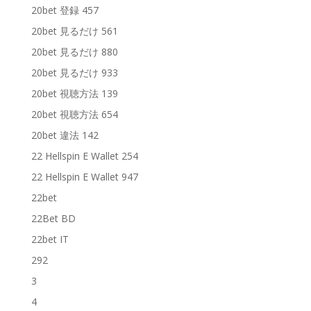
20bet 登録 457
20bet 見るだけ 561
20bet 見るだけ 880
20bet 見るだけ 933
20bet 視聴方法 139
20bet 視聴方法 654
20bet 違法 142
22 Hellspin E Wallet 254
22 Hellspin E Wallet 947
22bet
22Bet BD
22bet IT
292
3
4