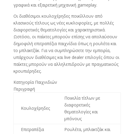
γραφικά και εξαιρετική μηχανική gameplay.
Οι διαθέσιμοι κουλοχέρηδες ποικίλλουν από
κλασικούς τίτλους ως νέες κυκλοφορίες, με πολλές
διαφορετικές θεματολογίες και χαρακτηριστικά.
Ωστόσο, οι παίκτες μπορούν επίσης να απολαύσουν
δημοφιλή επιτραπέζια παιχνίδια όπως η ρουλέτα και
το μπλακτζάκ. Για να συμπληρώσετε την εμπειρία,
υπάρχουν διαθέσιμες και live dealer επιλογές όπου οι
παίκτες μπορούν να αλληλεπιδρούν με πραγματικούς
κρουπιέρηδες.
Κατηγορία Παιχνιδιών
Περιγραφή
Ποικιλία τίτλων με
διαφορετικές
Κουλοχέρηδες
θεματολογίες και
μπόνους
Επιτραπέζια
Ρουλέτα, μπλακτζάκ και