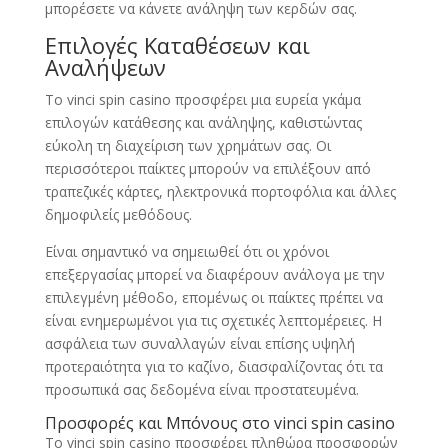
μπορέσετε να κάνετε ανάληψη των κερδών σας.
Επιλογές Καταθέσεων και
Αναλήψεων
Το vinci spin casino προσφέρει μια ευρεία γκάμα
επιλογών κατάθεσης και ανάληψης, καθιστώντας
εύκολη τη διαχείριση των χρημάτων σας. Οι
περισσότεροι παίκτες μπορούν να επιλέξουν από
τραπεζικές κάρτες, ηλεκτρονικά πορτοφόλια και άλλες
δημοφιλείς μεθόδους.
Είναι σημαντικό να σημειωθεί ότι οι χρόνοι
επεξεργασίας μπορεί να διαφέρουν ανάλογα με την
επιλεγμένη μέθοδο, επομένως οι παίκτες πρέπει να
είναι ενημερωμένοι για τις σχετικές λεπτομέρειες. Η
ασφάλεια των συναλλαγών είναι επίσης υψηλή
προτεραιότητα για το καζίνο, διασφαλίζοντας ότι τα
προσωπικά σας δεδομένα είναι προστατευμένα.
Προσφορές και Μπόνους στο vinci spin casino
Το vinci spin casino προσφέρει πληθώρα προσφορών