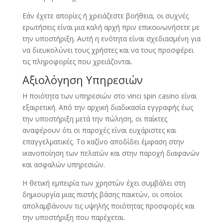
Εάν έχετε απορίες ή χρειάζεστε βοήθεια, οι συχνές
ερωτήσεις είναι μια καλή αρχή πριν επικοινωνήσετε με
την υποστήριξη. Αυτή η ενότητα είναι σχεδιασμένη για
να διευκολύνει τους χρήστες και να τους προσφέρει
τις πληροφορίες που χρειάζονται.
Αξιολόγηση Υπηρεσιών
Η ποιότητα των υπηρεσιών στο vinci spin casino είναι
εξαιρετική. Από την αρχική διαδικασία εγγραφής έως
την υποστήριξη μετά την πώληση, οι παίκτες
αναφέρουν ότι οι παροχές είναι ευχάριστες και
επαγγελματικές. Το καζίνο αποδίδει έμφαση στην
ικανοποίηση των πελατών και στην παροχή διαφανών
και ασφαλών υπηρεσιών.
Η θετική εμπειρία των χρηστών έχει συμβάλει στη
δημιουργία μιας πιστής βάσης παικτών, οι οποίοι
απολαμβάνουν τις υψηλής ποιότητας προσφορές και
την υποστήριξη που παρέχεται.