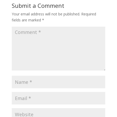
Submit a Comment
Your email address will not be published.
Required
fields are marked
*