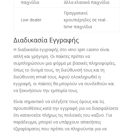
παιχνίδια
άλλα κλασικά παιχνίδια
Πραγματικοί
Live dealer
κρουπιέρηδες σε real-
time παιχνίδια
Διαδικασία Εγγραφής
Η διαδικασία εγγραφής στο vinci spin casino είναι
απλή και γρήγορη. Οι παίκτες πρέπει να
συμπληρώσουν μια φόρμα με βασικές πληροφορίες,
όπως το όνομά τους, τη διεύθυνσή τους και τη
διεύθυνση email τους. Αφού ολοκληρωθεί η
εγγραφή, οι παίκτες θα μπορούν να συνδεθούν και
να ξεκινήσουν την εμπειρία τους.
Είναι σημαντικό να ελέγξετε τους όρους και τις
προϋποθέσεις κατά την εγγραφή για να διασφαλίσετε
ότι κατανοείτε πλήρως τις πολιτικές του καζίνο. Για
παράδειγμα, μπορεί να υπάρχουν απαιτήσεις
τζιραρίσματος που πρέπει να πληρούνται για να